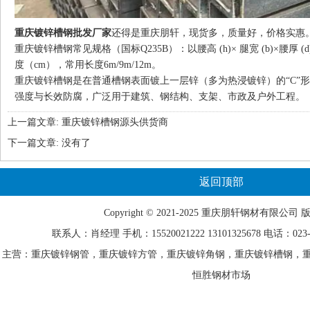
重庆镀锌槽钢批发厂家
还得是重庆朋轩，现货多，质量好，价格实惠
重庆镀锌槽钢常见规格（国标Q235B）：以腰高 (h)× 腿宽 (b)×腰厚
度（cm），常用长度6m/9m/12m。
重庆镀锌槽钢
是在普通槽钢表面镀上一层锌（多为热浸镀锌）的“C”形
强度与长效防腐，广泛用于建筑、钢结构、支架、市政及户外工程。
上一篇文章:
重庆镀锌槽钢源头供货商
下一篇文章: 没有了
返回顶部
Copyright © 2021-2025 重庆
朋轩
钢材有限公司 
联系人：肖经理 手机：15520021222 13101325678 电话：023-68
主营：重庆镀锌钢管，重庆镀锌方管，重庆镀锌角钢，重庆镀锌槽钢，重
恒胜钢材市场