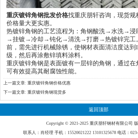
重庆镀锌角钢批发价格
找重庆朋轩咨询，现货规
价格量大更实惠。
热镀锌角钢的工艺流程为：角钢酸洗→水洗→浸
→挂镀→冷却→钝化→清洗→打磨→热镀锌完工
前，需先进行机械除锈，使钢材表面清洁度达到ISO 85
级，然后再涂敷锌填料涂料。
重庆镀锌角钢
是表面镀有一层锌的角钢，通过在
可有效提高其耐腐蚀性能。
上一篇文章:
重庆镀锌角钢价格优惠
下一篇文章:
重庆镀锌角钢现货多
返回顶部
Copyright © 2021-2025 重庆
朋轩
钢材有限公司 
联系人：肖经理 手机：15520021222 13101325678 电话：023-68