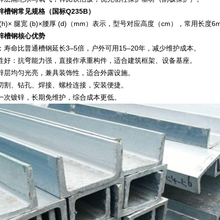
锌槽钢常见规格（国标Q235B）
h)× 腿宽 (b)×腰厚 (d)（mm）表示，型号对应高度（cm），常用长度6m/
锌槽钢核心优势
：寿命比普通槽钢延长3–5倍，户外可用15–20年，减少维护成本。
性好：抗弯能力强，直接作承重构件，适合建筑框架、设备基座。
锌层均匀光亮，兼具装饰性，适合外露设施。
切割、钻孔、焊接、螺栓连接，安装便捷。
一次镀锌，长期免维护，综合成本更低。