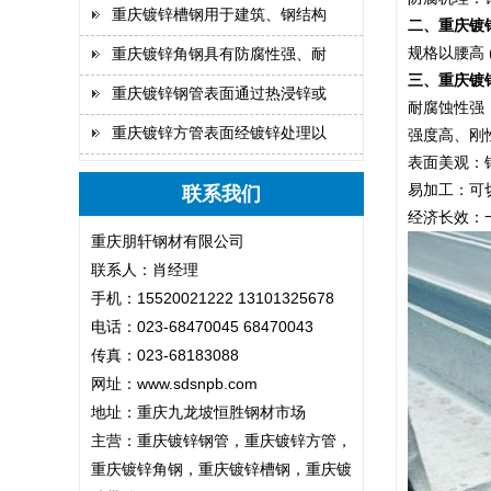
重庆镀锌槽钢用于建筑、钢结构
二、重庆镀
规格以腰高 (
重庆镀锌角钢具有防腐性强、耐
三、重庆镀
重庆镀锌钢管表面通过热浸锌或
耐腐蚀性强
重庆镀锌方管表面经镀锌处理以
强度高、刚
表面美观：
易加工：可
联系我们
经济长效：
重庆朋轩钢材有限公司
联系人：肖经理
手机：15520021222 13101325678
电话：023-68470045 68470043
传真：023-68183088
网址：
www.sdsnpb.com
地址：重庆九龙坡恒胜钢材市场
主营：重庆镀锌钢管，重庆镀锌方管，
重庆镀锌角钢，重庆镀锌槽钢，重庆镀