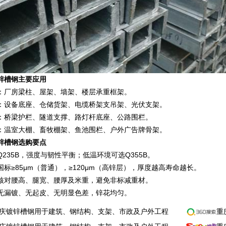
锌槽钢主要应用
：厂房梁柱、屋架、墙架、楼层承重框架。
：设备底座、仓储货架、电缆桥架支吊架、光伏支架。
：桥梁护栏、隧道支撑、路灯杆底座、公路围栏。
：温室大棚、畜牧棚架、鱼池围栏、户外广告牌骨架。
锌槽钢
选购要点
235B，强度与韧性平衡；低温环境可选Q355B。
标≥85μm（普通），≥120μm（高锌层），厚度越高寿命越长。
核对腰高、腿宽、腰厚及米重，避免非标减重材。
无漏镀、无起皮、无明显色差，锌花均匀。
庆镀锌槽钢用于建筑、钢结构、支架、市政及户外工程
重