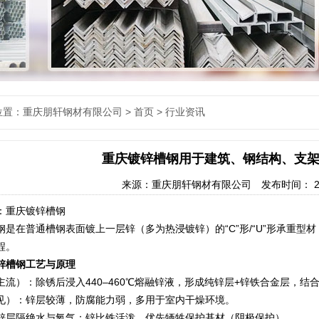
位置：重庆朋轩钢材有限公司 >
首页
>
行业资讯
重庆镀锌槽钢用于建筑、钢结构、支
来源：
重庆朋轩钢材有限公司
发布时间： 2026
：重庆镀锌槽钢
钢
是在普通槽钢表面镀上一层锌（多为热浸镀锌）的“C”形/“U”形承重
程。
锌槽钢工艺与原理
主流）：除锈后浸入440–460℃熔融锌液，形成纯锌层+锌铁合金层，
见）：锌层较薄，防腐能力弱，多用于室内干燥环境。
锌层隔绝水与氧气；锌比铁活泼，优先牺牲保护基材（阴极保护）。