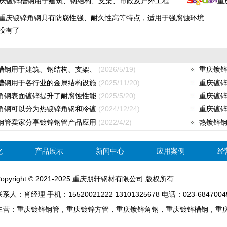
庆镀锌槽钢用于建筑、钢结构、支架、市政及户外工程
重
重庆镀锌角钢具有防腐性强、耐久性高等特点，适用于强腐蚀环境
 没有了
槽钢用于建筑、钢结构、支架、
(2026/5/19)
重庆镀锌
槽钢用于各行业的金属结构设施
(2025/11/20)
重庆镀锌
角钢表面镀锌提升了耐腐蚀性能
(2025/5/20)
重庆镀锌
角钢可以分为热镀锌角钢和冷镀
(2024/12/24)
重庆镀锌
钢管卖家分享镀锌钢管产品应用
(2022/4/2)
热镀锌钢
化
产品展示
新闻中心
应用案例
经
opyright © 2021-2025 重庆
朋轩
钢材有限公司 版权所有
系人：肖经理 手机：15520021222 13101325678 电话：023-68470045
主营：重庆镀锌钢管，重庆镀锌方管，重庆镀锌角钢，重庆镀锌槽钢，重庆